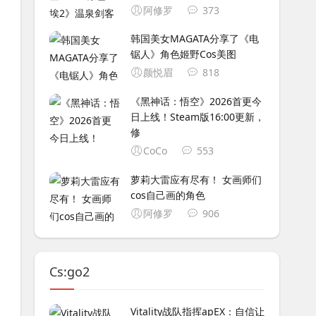
阿修罗
373
韩国美女MAGATA分享了《电
锯人》角色姬野Cos美图
颜悦眉
818
《黑神话：悟空》2026首更今
日上线！Steam版16:00更新，
修
CoCo
553
萝莉大雷应有尽有！ 女画师们
cos自己画的角色
阿修罗
906
Cs:go2
Vitality战队指挥apEX：自信让