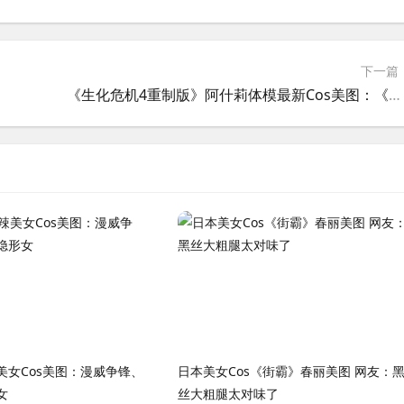
下一篇
《生化危机4重制版》阿什莉体模最新Cos美图：《漫威争锋》隐形女泳装皮肤
美女Cos美图：漫威争锋、
日本美女Cos《街霸》春丽美图 网友：
女
丝大粗腿太对味了