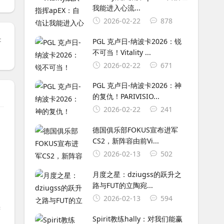
我能进入心流...
2026-02-22
878
：
PGL 克卢日-纳波卡2026：锐
不可当！Vitality ...
2026-02-22
671
PGL 克卢日-纳波卡2026：神
的复仇！PARIVISIO...
2026-02-22
241
德国俱乐部FOKUS宣布进军
CS2，新阵容由前Vi...
2026-02-13
502
月度之星：dziugss的跃升之
路与FUT的立陶宛...
2026-02-13
594
黑
Spirit教练hally：对我们能赢