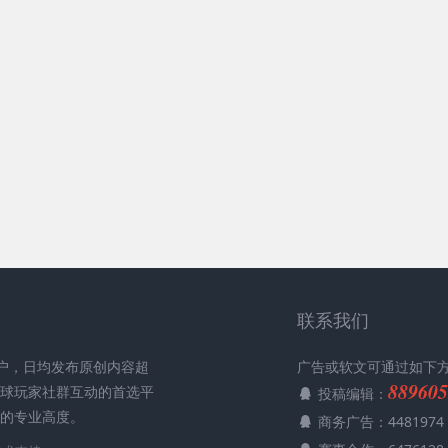
联系我们
用户，日均发布原创内容超
广告或软文可通过如下
889605
全球玩家社群互动的首选平
投稿编辑：
媒的专业高度。
商务广告：4481974