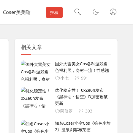
Coser美美哒
投稿
相关文章
国外大雷美女Cos各种游戏角
色福利照，身材一流！性感翘
小七
991
优化稳定性！ 0xZe0n发布
《黑神话：悟空》D加密攻破
更新
阿修罗
393
知名Coser小空Cos《棕色尘埃
2》温泉剑客布莱德