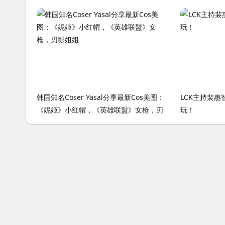
度最佳
韩国知名Coser Yasal分享最新Cos美图：
LCK主持裴
《妮姬》小红帽，《英雄联盟》女枪，刃
玩！
影姐姐