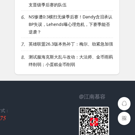
支晋级季后赛的队伍
6.
NS惨遭0:3横扫无缘季后赛！Dandy含泪承认
BP失误，Lehends曝心理危机，下赛季能否
逆袭？
7.
英雄联盟26.3版本热补丁：梅尔、劫紧急加强
8.
测试服海克斯大乱斗改动：大法师、金币雨羁
绊削弱；小蛋糕金币削弱
@江南慕容
方式：
75