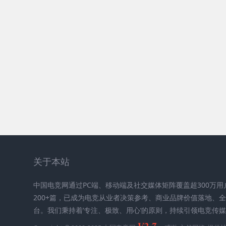
关于本站
中国电竞网通过PC端、移动端及社交媒体矩阵覆盖超300万
200+篇，已成为电竞从业者决策参考、商业品牌价值落地、
台。我们秉持着’专注、极致、用心‘的原则，持续引领电竞传