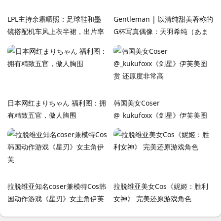
LPL主持余霜晒照：足球鞋和墨
Gentleman | 以清纯甜美著称的
镜搭配机车风上衣半裙，出片率
G杯写真偶像：天羽希纯（あま
100%
う きすみ）
日本网红まりちゃん 福利图：拥
韩国美女Coser
有精致五官，傲人胸围
‌@_kukufoxx《剑星》伊芙美图
赏 还原度非常高
拉脱维亚知名coser兼模特Cos韩
拉脱维亚美女Cos《妮姬：胜利
国动作游戏《星刃》女主角伊芙
女神》 完美还原游戏角色