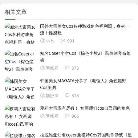
相关文章
国外大雷美女Cos各种游戏角色福利照，身材一
流！性感翘
小七
991
知名Coser小空Cos《棕色尘埃2》温泉剑客布莱
德
阿修罗
373
韩国美女MAGATA分享了《电锯人》角色姬野
Cos美图
颜悦眉
818
萝莉大雷应有尽有！ 女画师们cos自己画的角色
阿修罗
906
拉脱维亚知名coser兼模特Cos韩国动作游戏《星