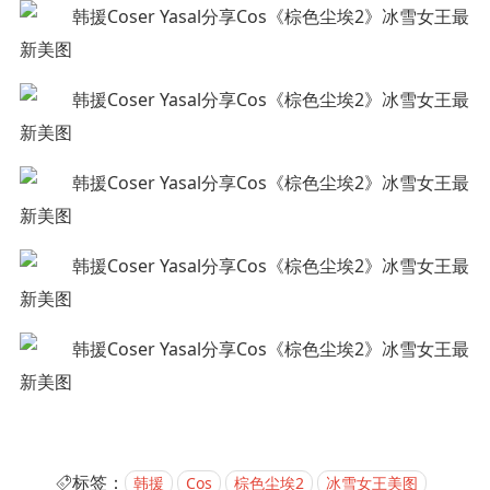
标签：
韩援
Cos
棕色尘埃2
冰雪女王美图