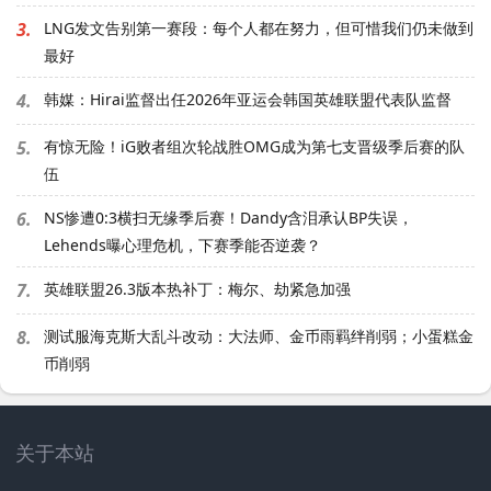
3.
LNG发文告别第一赛段：每个人都在努力，但可惜我们仍未做到
最好
4.
韩媒：Hirai监督出任2026年亚运会韩国英雄联盟代表队监督
5.
有惊无险！iG败者组次轮战胜OMG成为第七支晋级季后赛的队
伍
6.
NS惨遭0:3横扫无缘季后赛！Dandy含泪承认BP失误，
Lehends曝心理危机，下赛季能否逆袭？
7.
英雄联盟26.3版本热补丁：梅尔、劫紧急加强
8.
测试服海克斯大乱斗改动：大法师、金币雨羁绊削弱；小蛋糕金
币削弱
关于本站