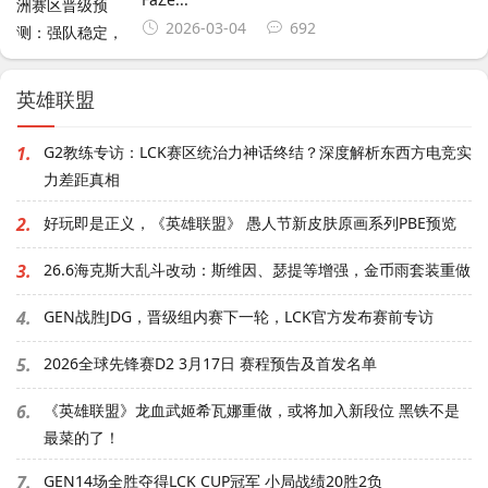
2026-03-04
692
英雄联盟
1.
G2教练专访：LCK赛区统治力神话终结？深度解析东西方电竞实
力差距真相
2.
好玩即是正义，《英雄联盟》 愚人节新皮肤原画系列PBE预览
3.
26.6海克斯大乱斗改动：斯维因、瑟提等增强，金币雨套装重做
4.
GEN战胜JDG，晋级组内赛下一轮，LCK官方发布赛前专访
5.
2026全球先锋赛D2 3月17日 赛程预告及首发名单
6.
《英雄联盟》龙血武姬希瓦娜重做，或将加入新段位 黑铁不是
最菜的了！
7.
GEN14场全胜夺得LCK CUP冠军 小局战绩20胜2负