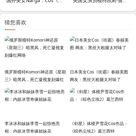
国外美女Narga：Cos《漫威争锋》白皇后，福利满满
美国女演员模特凯莉·詹娜比基尼写真，展现傲人身材
猜您喜欢
俄罗斯模特Komori神还原《星期
日本美女Cos《街霸》春丽美图
三》暗黑风，死亡凝视复刻爆红
网友：黑丝大粗腿太对味了
网络
李冰冰和妹妹李雪一起惊艳亮
《剑星》体模尹雪花Cos作品：
相：内娱冰雪奇缘姐妹花
《棕色尘埃2》葛兰西特