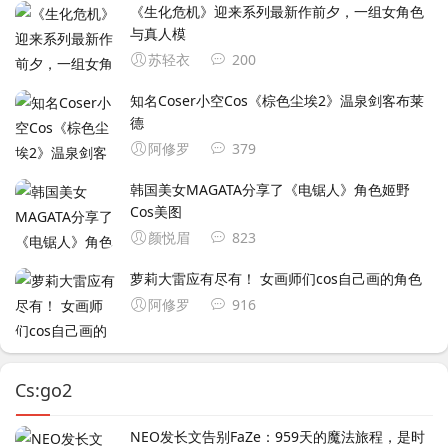
《生化危机》迎来系列最新作前夕，一组女角色
与真人模
苏轻衣
200
知名Coser小空Cos《棕色尘埃2》温泉剑客布莱
德
阿修罗
379
韩国美女MAGATA分享了《电锯人》角色姬野
Cos美图
颜悦眉
823
萝莉大雷应有尽有！ 女画师们cos自己画的角色
阿修罗
916
Cs:go2
NEO发长文告别FaZe：959天的魔法旅程，是时