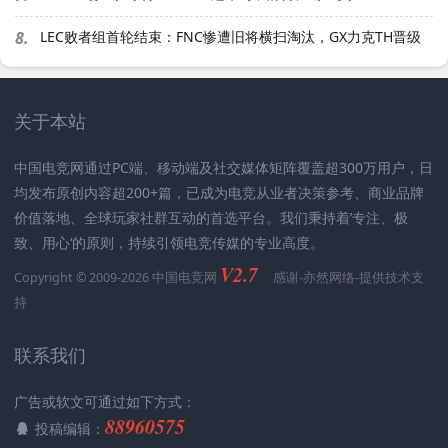
8.
LEC败者组首轮结束：FNC惨遭旧将横扫淘汰，GX力克TH晋级
关于本站
中国电竞网通过PC端、移动端及社交媒体矩阵覆盖超300万用户，日
均发布原创内容超200+篇，已成为电竞从业者决策参考、商业品牌
价值落地、全球玩家社群互动的首选平台。我们秉持着’专注、极
致、用心‘的原则，持续引领电竞传媒的专业高度。
V2.7
Copyright © 2009-2026 中国电竞网
感谢-
亦然网络
-提供技术支
持
联系我们
广告或软文可通过如下方式：
88960575
投稿编辑：