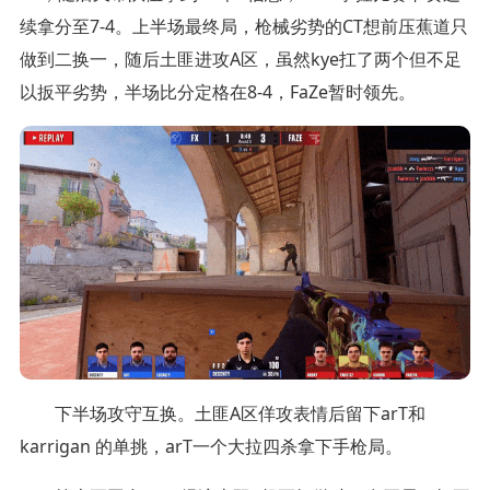
续拿分至7-4。上半场最终局，枪械劣势的CT想前压蕉道只
做到二换一，随后土匪进攻A区，虽然kye扛了两个但不足
以扳平劣势，半场比分定格在8-4，FaZe暂时领先。
下半场攻守互换。土匪A区佯攻表情后留下arT和
karrigan 的单挑，arT一个大拉四杀拿下手枪局。