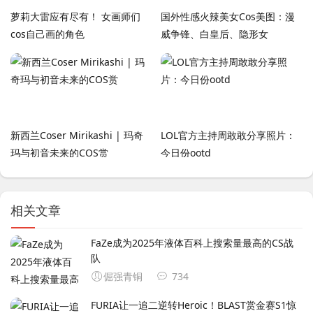
萝莉大雷应有尽有！ 女画师们
国外性感火辣美女Cos美图：漫
cos自己画的角色
威争锋、白皇后、隐形女
新西兰Coser Mirikashi | 玛奇
LOL官方主持周敢敢分享照片：
玛与初音未来的COS赏
今日份ootd️
相关文章
FaZe成为2025年液体百科上搜索量最高的CS战
队
倔强青铜
734
FURIA让一追二逆转Heroic！BLAST赏金赛S1惊