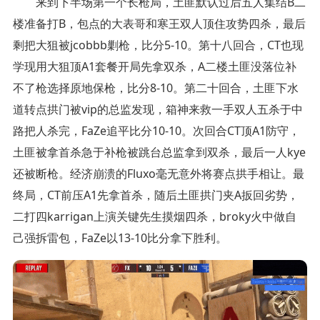
来到下半场第一个长枪局，土匪默认过后五人集结B二
楼准备打B，包点的大表哥和寒王双人顶住攻势四杀，最后
剩把大狙被jcobbb剿枪，比分5-10。第十八回合，CT也现
学现用大狙顶A1套餐开局先拿双杀，A二楼土匪没落位补
不了枪选择原地保枪，比分8-10。第二十回合，土匪下水
道转点拱门被vip的总监发现，箱神来救一手双人五杀于中
路把人杀完，FaZe追平比分10-10。次回合CT顶A1防守，
土匪被拿首杀急于补枪被跳台总监拿到双杀，最后一人kye
还被断枪。经济崩溃的Fluxo毫无意外将赛点拱手相让。最
终局，CT前压A1先拿首杀，随后土匪拱门夹A扳回劣势，
二打四karrigan上演关键先生摸烟四杀，broky火中做自
己强拆雷包，FaZe以13-10比分拿下胜利。