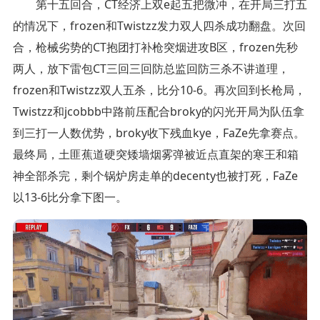
第十五回合，CT经济上双e起五把微冲，在开局三打五
的情况下，frozen和Twistzz发力双人四杀成功翻盘。次回
合，枪械劣势的CT抱团打补枪突烟进攻B区，frozen先秒
两人，放下雷包CT三回三回防总监回防三杀不讲道理，
frozen和Twistzz双人五杀，比分10-6。再次回到长枪局，
Twistzz和jcobbb中路前压配合broky的闪光开局为队伍拿
到三打一人数优势，broky收下残血kye，FaZe先拿赛点。
最终局，土匪蕉道硬突矮墙烟雾弹被近点直架的寒王和箱
神全部杀完，剩个锅炉房走单的decenty也被打死，FaZe
以13-6比分拿下图一。