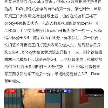
抢黄房拿到包点jcobbb 首杀，但Fluxo 没有把握优势各自
为战，FaZe抓住机会拿到自己的第一分。第七回合，虽然
开局正门大表哥没架住外场土匪，但好在总监和三楼下
broky补位扳回劣势，包点人数互换后留给frozen的一打
二残局，土匪交流失误让frozen分拆为两个一打一，FaZe
缩小比分至3-4。随后双方在比分上你来我往。第十回合，
铁门艺术哥反摸正门打死大表哥关键人头，随后配合黄房
队友夹A，broky大狙顶黄房近点只换了一人，剩个铁板回
防寒王也被断死，比分来到6-4。上半场最终局，枪械劣势
的CT到处前压拿到四打三人数优势，土匪下B放完雷包被
寒王四杀回防拿下最后一分，半场比分定格在5-7，Fluxo
暂时领先。