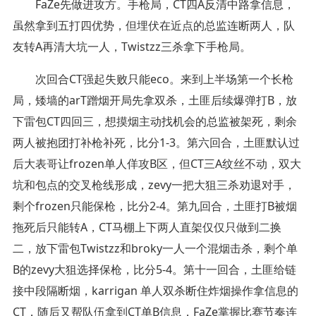
FaZe先做进攻方。手枪局，CT四A反清中路拿信息，
虽然拿到五打四优势，但埋伏在近点的总监连断两人，队
友转A再清大坑一人，Twistzz三杀拿下手枪局。
次回合CT强起失败只能eco。来到上半场第一个长枪
局，矮墙的arT蹭烟开局先拿双杀，土匪后续爆弹打B，放
下雷包CT四回三，想摸烟主动找机会的总监被架死，剩余
两人被抱团打补枪补死，比分1-3。第六回合，土匪默认过
后大表哥让frozen单人佯攻B区，但CT三A纹丝不动，双大
坑和包点的交叉枪线形成，zevy一把大狙三杀劝退对手，
剩个frozen只能保枪，比分2-4。第九回合，土匪打B被烟
拖死后只能转A，CT马棚上下两人直架仅仅只做到二换
二，放下雷包Twistzz和broky一人一个混烟击杀，剩个单
B的zevy大狙选择保枪，比分5-4。第十一回合，土匪给链
接中段隔断烟，karrigan 单人双杀断住炸烟操作拿信息的
CT，随后又帮队伍拿到CT单B信息，FaZe掌握比赛节奏连