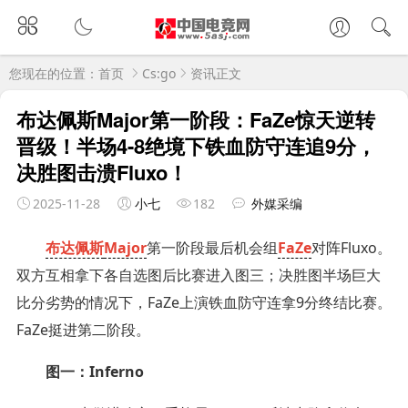
您现在的位置：
首页
Cs:go
资讯正文
布达佩斯Major第一阶段：FaZe惊天逆转
晋级！半场4-8绝境下铁血防守连追9分，
决胜图击溃Fluxo！
2025-11-28
小七
182
外媒采编
布达佩斯
Major
第一阶段最后机会组
FaZe
对阵Fluxo。
双方互相拿下各自选图后比赛进入图三；决胜图半场巨大
比分劣势的情况下，FaZe上演铁血防守连拿9分终结比赛。
FaZe挺进第二阶段。
图一：Inferno