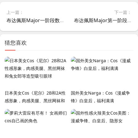
上一篇：
下一篇：
布达佩斯Major一阶段数据：Vexite统治多榜，Jame依旧狙神
布达佩斯Major第一阶段：Imperial绿盾横扫NRG！Train图10-2碾压晋级下一阶段
猜您喜欢
日本美女Cos《尼尔》2B和2A性
国外美女Narga：Cos《漫威争
感形象，肉感美腿、黑丝网袜和
锋》白皇后，福利满满
兔女郎等造型吸引眼球