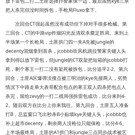
放下雷包二打二土匪选择扑警家保一边，最后虽然kye三杀
把人杀完但没时间拆包，手枪局Fluxo拿下。
次回合CT强起虽然没有成功但下掉对手很多枪械。第
三回合，CT的中路vip炸烟闪光反清双杀奠定胜局。来到上
半场第一个长枪局，土匪拱门四一夹A先被jungle的
decenty混烟拿到首杀，jcobbb吹风机跳拉警家关键人头
拿到得以放下雷包，但jungle的CT双架把短箱的jcobbb打
死，剩个寒王一打二没有架死被拆包，比分追平2-2。第六
回合，土匪A区爆弹没搜点被三明治的kye先接两人，劣势
情况下中路走单大表哥配合包点的寒王双人四杀把包点人
杀完，留给zevy的一打二残局强拆雷包成功，比分来到4-
2。随后双方在比分上你来我往。第九回合，土匪五人准备
打B，总监窗口飞出秒杀B小贴墙kye关键人头，jcobbb也
补上超市decenty，剩余两人没枪位只能保枪，比分4-6。
上半场最终局，土匪的A1拱门和jungle三点同步战术被艺