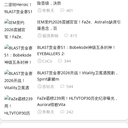
险晋级，决胜
帝释天
401
IEM里约2026震撼官宣！FaZe、Astralis缺席引
爆悬念，百
倔强青铜
815
BLAST赏金赛S1：‌Bobeksde神级五杀封神！
EYEBALLERS 2-
CoCo
344
BLAST赏金赛2026开战！Vitality卫冕遇围剿，
Spirit豪赌m
苏轻衣
544
FaZe霸榜239周！HLTVTOP30历史纪录曝光，
Aurora惜败Vita
帝释天
242