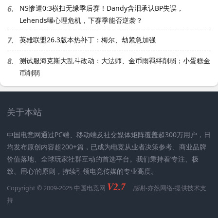
6.
NS惨遭0:3横扫无缘季后赛！Dandy含泪承认BP失误，
Lehends曝心理危机，下赛季能否逆袭？
7.
英雄联盟26.3版本热补丁：梅尔、劫紧急加强
8.
测试服海克斯大乱斗改动：大法师、金币雨羁绊削弱；小蛋糕金
币削弱
关于本站
中国电竞网通过PC端、移动端及社交媒体矩阵覆盖超300万用户，日
均发布原创内容超200+篇，已成为电竞从业者决策参考、商业品牌
价值落地、全球玩家社群互动的首选平台。我们秉持着’专注、极
致、用心‘的原则，持续引领电竞传媒的专业高度。
V2.7
Copyright © 2009-2025 中国电竞网
感谢-
亦然网络
-提供技术支
持