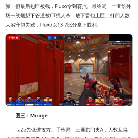
弹，但最后包匪被截，Fluxo拿到赛点。最终局，土匪给外
场一线烟想下管道被CT找人杀，放下雷包土匪二打四人数
大劣守包失败，Fluxo以13-7比分拿下胜利。
图三：Mirage
FaZe先做进攻方。手枪局，土匪拱门夹A，人数互换