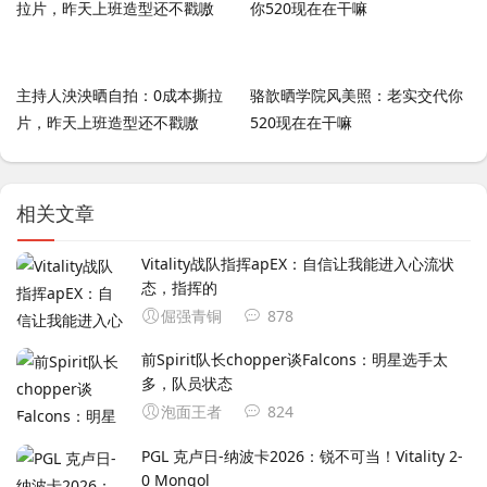
主持人泱泱晒自拍：0成本撕拉
骆歆晒学院风美照：老实交代你
片，昨天上班造型还不戳嗷
520现在在干嘛
相关文章
Vitality战队指挥apEX：自信让我能进入心流状
态，指挥的
倔强青铜
878
前Spirit队长chopper谈Falcons：明星选手太
多，队员状态
泡面王者
824
PGL 克卢日-纳波卡2026：锐不可当！Vitality 2-
0 Mongol