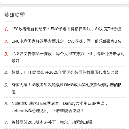
英雄联盟
1.
LEC败者组首轮结束：FNC惨遭旧将横扫淘汰，GX力克TH晋级
2.
ENC电竞国家杯选手方面规定：5v5游戏，同一俱乐部最多3名
3.
LNG发文告别第一赛段：每个人都在努力，但可惜我们仍未做到
最好
4.
韩媒：Hirai监督出任2026年亚运会韩国英雄联盟代表队监督
5.
有惊无险！iG败者组次轮战胜OMG成为第七支晋级季后赛的队
伍
6.
NS惨遭0:3横扫无缘季后赛！Dandy含泪承认BP失误，
Lehends曝心理危机，下赛季能否逆袭？
7.
英雄联盟26.3版本热补丁：梅尔、劫紧急加强