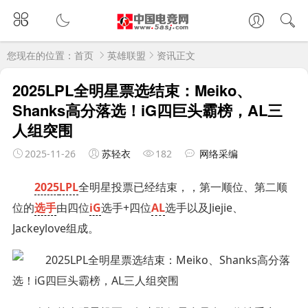
您现在的位置：
首页
英雄联盟
资讯正文
2025LPL全明星票选结束：Meiko、
Shanks高分落选！iG四巨头霸榜，AL三
人组突围
2025-11-26
苏轻衣
182
网络采编
2025
LPL
全明星投票已经结束，，第一顺位、第二顺
位的
选手
由四位
iG
选手+四位
AL
选手以及Jiejie、
Jackeylove组成。