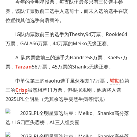
今年的全明星投票，每支队伍最多只有三位选手参
赛，该队伍票数前三选手入选前十，而未入选的选手在该
位置找其他选手向后替补。
iG队内票数前三的选手为Theshy94万票、Rookie64
万票，GALA66万票，44万票的Meiko无缘正赛。
AL队内票数前三的选手为Flandre58万票，Kael57万
票，
Tarzan
56万票，45万票的Shanks无缘正赛。
中单位第三的xiaohu选手虽然相差17万票，
辅助
位第
三的
Crisp
虽然相差11万票，但根据规则，他两将入选
2025LPL全明星（无其余选手突然生病等情况）