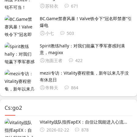
苏轻衣
671
‌BC.Game禁赛风暴！Valve铁令下“冠名即禁赛”引
爆电
小七
503
Spirit教练hally：对我们能赢下季军赛感到满
意，magixx
泡面王者
422
mezii专访：Vitality赛程密集，新年以来几乎没
有休息日
帝释天
864
Cs:go2
Vitality战队指挥apEX：自信让我能进入心流...
2026-02-22
878