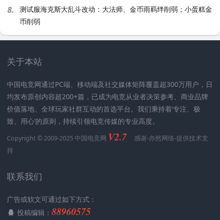
8.
测试服海克斯大乱斗改动：大法师、金币雨羁绊削弱；小蛋糕金
币削弱
关于本站
中国电竞网通过PC端、移动端及社交媒体矩阵覆盖超300万用户，日
均发布原创内容超200+篇，已成为电竞从业者决策参考、商业品牌
价值落地、全球玩家社群互动的首选平台。我们秉持着’专注、极
致、用心‘的原则，持续引领电竞传媒的专业高度。
V2.7
Copyright © 2009-2025 中国电竞网
感谢-
亦然网络
-提供技术支
持
联系我们
广告或软文可通过如下方式：
88960575
投稿编辑：