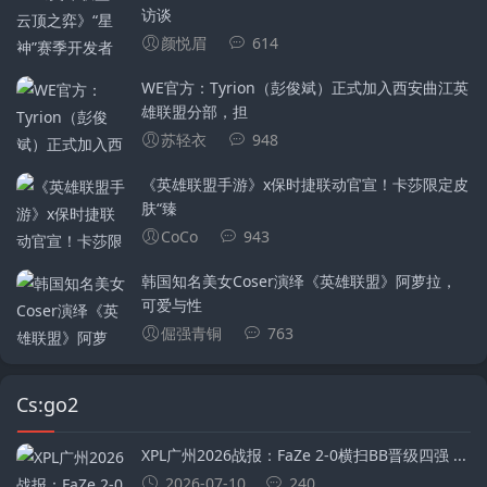
访谈
颜悦眉
614
WE官方：Tyrion（彭俊斌）正式加入西安曲江英
雄联盟分部，担
苏轻衣
948
《英雄联盟手游》x保时捷联动官宣！卡莎限定皮
肤“臻
CoCo
943
韩国知名美女Coser演绎《英雄联盟》阿萝拉，
可爱与性
倔强青铜
763
Cs:go2
XPL广州2026战报：FaZe 2-0横扫BB晋级四强 ...
2026-07-10
240