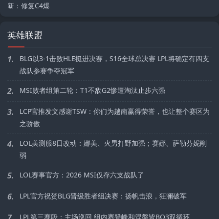
英雄联盟
1.
BLG以3-1击败HLE挺进决赛，S16全球总决赛 LPL将确定有四支
战队参赛争夺冠军
2.
MSI败者组第二轮：T1不敌G2惨遭淘汰止步六强
3.
LCP官推发文感谢TSW：你们为越南赢得荣誉，也让整个赛区为
之骄傲
4.
LOL美测服8日改动：娜美、火男打野加强；赛娜、萨勒芬妮削
弱
5.
LOL赛事官方：2026 MSI仅存六支战队了
6.
LPL官方祝贺BLG晋级胜者组决赛：扬帆击浪，狂澜破军
7.
LPL第三赛段：主场巡回 组内赛登峰和涅槃皆BO3双循环