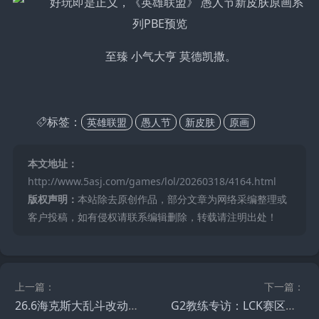
至臻 小气大亨 莫德凯撒。
标签：
英雄联盟
愚人节
新皮肤
原画
本文地址：
http://www.5asj.com/games/lol/20260318/4164.html
版权声明：
本站除去原创作品，部分文章为网络采编整理或
客户投稿，如有侵权请联系编辑删除，转载请注明出处！
上一篇：
下一篇：
26.6海克斯大乱斗改动：斯维因、瑟提等增强，金币雨套装重做
G2教练专访：LCK赛区统治力神话终结？深度解析东西方电竞实力差距真相