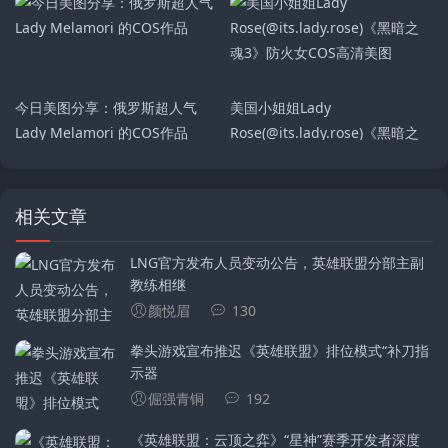
雅、《鸣潮》
今日美图分享：俄罗斯超人气
美国小姐姐Lady
Lady Melamori 的COS作品
Rose(@its.lady.rose)《黑暗之
魂3》防火女COS高清美图
相关文章
LNG官方发布人员变动公告，英雄联盟分部主副
教练相继
颜悦眉
130
拳头游戏宣布推迟《英雄联盟》排位模式“补刀指
示器
倔强青铜
192
《英雄联盟：云顶之弈》“星神”赛季开发者深度