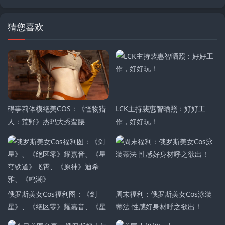
猜您喜欢
碍事莉体模绝美COS：《怪物猎
LCK主持裴惠智晒照：好好工
人：荒野》杰玛大秀蛮腰
作，好好玩！
俄罗斯美女Cos福利图：《剑
周末福利：俄罗斯美女Cos泳装
星》、《绝区零》耀嘉音、《星
蒂法 性感好身材呼之欲出！
穹铁道》飞霄、《原神》迪希