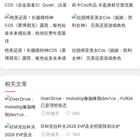
COS《合金装备5》Quiet，比基
莉卡Cos作品 丰盈身材尽显优雅
尼狙击手惊艳重现！
贵族气质
绝美还原！长腿模特神COS《赛
拉脱维亚美女Cos《妮姬：胜利
博朋克》露西，银色短发未来感
女神》 完美还原游戏角色
拉满，粉丝狂赞年度最佳
相关文章
OverDrive：molodoy像巅峰期dev1ce，FURIA
已是理想状态
阿修罗
880
IEM克拉科夫2026 EVP及全明星阵容出炉
阿修罗
564