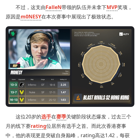
不过，这支由
FalleN
带领的队伍并未拿下
MVP
奖项，
原因是
m0NESY
在本次赛事中展现出了极致状态。
这位20岁的
选手
在
赛季
关键阶段状态爆发，过去三个
月的线下赛
rating
位居所有选手之首。而此次香港赛事
中，他的表现更是突破自身巅峰，rating高达1.42，每获