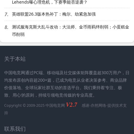
Lehends曝心理危机，下赛季能否逆袭？
7.
英雄联盟26.3版本热补丁：梅尔、劫紧急加强
8.
测试服海克斯大乱斗改动：大法师、金币雨羁绊削弱；小蛋糕金
币削弱
关于本站
中国电竞网通过PC端、移动端及社交媒体矩阵覆盖超300万用户，日
均发布原创内容超200+篇，已成为电竞从业者决策参考、商业品牌
价值落地、全球玩家社群互动的首选平台。我们秉持着’专注、极
致、用心‘的原则，持续引领电竞传媒的专业高度。
V2.7
Copyright © 2009-2025 中国电竞网
感谢-
亦然网络
-提供技术支
持
联系我们