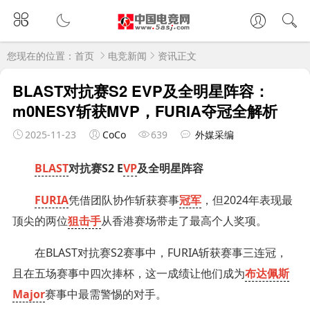
您现在的位置：
首页
电竞新闻
资讯正文
BLAST对抗赛S2 EVP及全明星阵容：
m0NESY斩获MVP，FURIA夺冠全解析
2025-11-23
CoCo
639
外媒采编
BLAST
对抗赛S2 E
VP
及全明星阵容
FURIA
凭借团队协作斩获赛事
冠军
，但2024年表现最
顶尖的两位
狙击手
从香港赛场带走了最高个人奖项。
在BLAST对抗赛S2赛事中，FURIA斩获赛事三连冠，
且在五场赛事中四次捧杯，这一成绩让他们成为
布达佩斯
Major
赛事中最需警惕的对手。