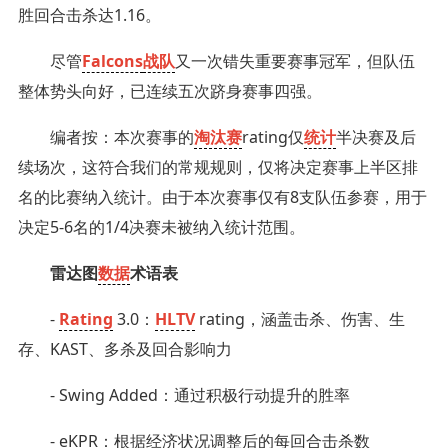
胜回合击杀达1.16。
尽管
Falcons
战队
又一次错失重要赛事冠军，但队伍
整体势头向好，已连续五次跻身赛事四强。
编者按：本次赛事的
淘汰赛
rating仅
统计
半决赛及后
续场次，这符合我们的常规规则，仅将决定赛事上半区排
名的比赛纳入统计。由于本次赛事仅有8支队伍参赛，用于
决定5-6名的1/4决赛未被纳入统计范围。
雷达图
数据
术语表
-
Rating
3.0：
HLTV
rating，涵盖击杀、伤害、生
存、KAST、多杀及回合影响力
- Swing Added：通过积极行动提升的胜率
- eKPR：根据经济状况调整后的每回合击杀数