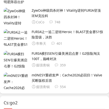
ZywOo神级四杀封神！Vitality逆转FURIA登顶
IEM克拉科
CoCo
748
FURIA让一追二逆转Heroic！BLAST赏金赛S1惊
险晋级，决胜
帝释天
401
FURIA横扫SEN引爆美洲启点赛！G2惊险淘汰
100T，巅峰对决
倔强青铜
359
‌m0NESY重磅发声：Cache2026必回归！Valve
买断版权后首
倔强青铜
554
Cs:go2