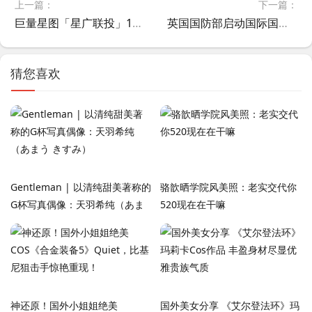
上一篇：
下一篇：
巨量星图「星广联投」10月上新月报来袭！
英国国防部启动国际国防电竞赛事，用游戏为现代战争“精准征兵”引争议
猜您喜欢
Gentleman | 以清纯甜美著称的
骆歆晒学院风美照：老实交代你
G杯写真偶像：天羽希纯（あま
520现在在干嘛
う きすみ）
神还原！国外小姐姐绝美
国外美女分享 《艾尔登法环》玛