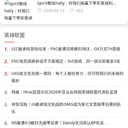
Spirit教练hally：对我们能赢下季军赛感到...
2026-02-12
422
英雄联盟
1.
LEC败者组首轮结束：FNC惨遭旧将横扫淘汰，GX力克TH晋级
2.
ENC电竞国家杯选手方面规定：5v5游戏，同一俱乐部最多3名
3.
LNG发文告别第一赛段：每个人都在努力，但可惜我们仍未做到
最好
4.
韩媒：Hirai监督出任2026年亚运会韩国英雄联盟代表队监督
5.
有惊无险！iG败者组次轮战胜OMG成为第七支晋级季后赛的队
伍
6.
NS惨遭0:3横扫无缘季后赛！Dandy含泪承认BP失误，