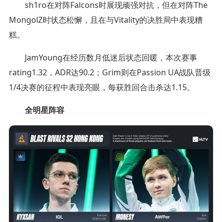
sh1ro在对阵Falcons时展现顽强对抗，但在对阵The
MongolZ时状态松懈，且在与Vitality的决胜局中表现糟
糕。
JamYoung⁠在经历数月低迷后状态回暖，本次赛事
rating1.32，ADR达90.2；Grim则在Passion UA战队晋级
1/4决赛的征程中表现亮眼，每获胜回合击杀达1.15。
全明星阵容