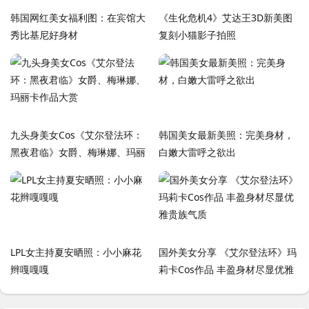
韩国网红美女福利图：在宾馆大
《生化危机4》艾达王3D新美图
秀比基尼好身材
复刻小猫影子拍照
九头身美女Cos《艾尔登法环：
韩国美女最新美照：完美身材，
黑夜君临》女爵、梅琳娜、玛丽
白嫩大雷呼之欲出
卡作品大赏
LPL女主持夏安晒照：小小麻花
国外美女分享 《艾尔登法环》玛
辫嘎嘎嘎
莉卡Cos作品 丰盈身材尽显优雅
贵族气质