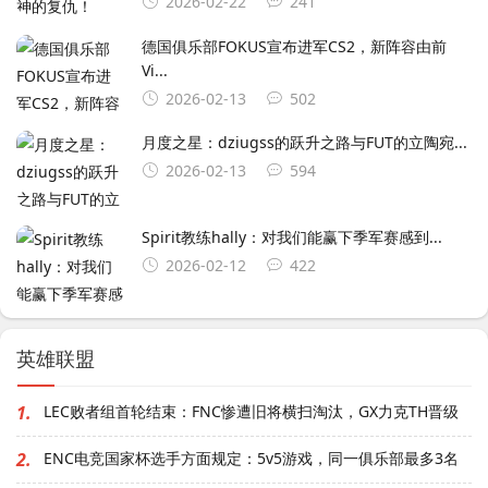
2026-02-22
241
德国俱乐部FOKUS宣布进军CS2，新阵容由前
Vi...
2026-02-13
502
月度之星：dziugss的跃升之路与FUT的立陶宛...
2026-02-13
594
Spirit教练hally：对我们能赢下季军赛感到...
2026-02-12
422
英雄联盟
1.
LEC败者组首轮结束：FNC惨遭旧将横扫淘汰，GX力克TH晋级
2.
ENC电竞国家杯选手方面规定：5v5游戏，同一俱乐部最多3名