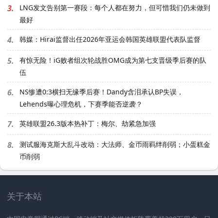
3.
LNG发文告别第一赛段：每个人都在努力，但可惜我们仍未做到
最好
4.
韩媒：Hirai监督出任2026年亚运会韩国英雄联盟代表队监督
5.
有惊无险！iG败者组次轮战胜OMG成为第七支晋级季后赛的队
伍
6.
NS惨遭0:3横扫无缘季后赛！Dandy含泪承认BP失误，
Lehends曝心理危机，下赛季能否逆袭？
7.
英雄联盟26.3版本热补丁：梅尔、劫紧急加强
8.
测试服海克斯大乱斗改动：大法师、金币雨羁绊削弱；小蛋糕金
币削弱
关于本站