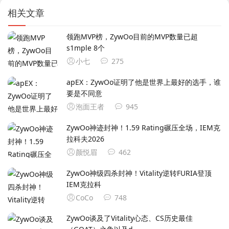
相关文章
领跑MVP榜，ZywOo目前的MVP数量已超
s1mple 8个
小七
275
apEX：ZywOo证明了他是世界上最好的选手，谁
要是不同意
泡面王者
945
ZywOo神迹封神！1.59 Rating碾压全场，IEM克
拉科夫2026
颜悦眉
462
ZywOo神级四杀封神！Vitality逆转FURIA登顶
IEM克拉科
CoCo
748
ZywOo谈及了Vitality心态、CS历史最佳