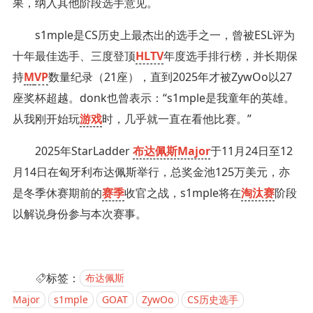
果，纳入其他阶段选手意见。
s1mple是CS历史上最杰出的选手之一，曾被ESL评为
十年最佳选手、三度登顶
HLTV
年度选手排行榜，并长期保
持
M
VP
数量纪录（21座），直到2025年才被ZywOo以27
座奖杯超越。donk也曾表示：“s1mple是我童年的英雄。
从我刚开始玩
游戏
时，几乎就一直在看他比赛。”
2025年StarLadder
布达佩斯Major
于11月24日至12
月14日在匈牙利布达佩斯举行，总奖金池125万美元，亦
是冬季休赛期前的
赛季
收官之战，s1mple将在
淘汰赛
阶段
以解说身份参与本次赛事。
标签：
布达佩斯
Major
s1mple
GOAT
ZywOo
CS历史选手