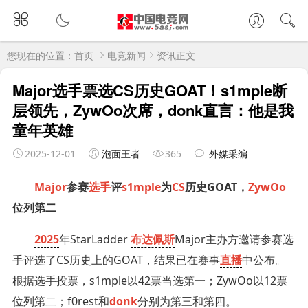
您现在的位置：
首页
电竞新闻
资讯正文
Major选手票选CS历史GOAT！s1mple断
层领先，ZywOo次席，donk直言：他是我
童年英雄
2025-12-01
泡面王者
365
外媒采编
Major
参赛
选手
评
s1mple
为
CS
历史GOAT，
ZywOo
位列第二
2025
年StarLadder
布达佩斯
Major主办方邀请参赛选
手评选了CS历史上的GOAT，结果已在赛事
直播
中公布。
根据选手投票，s1mple以42票当选第一；ZywOo以12票
位列第二；f0rest和
donk
分别为第三和第四。