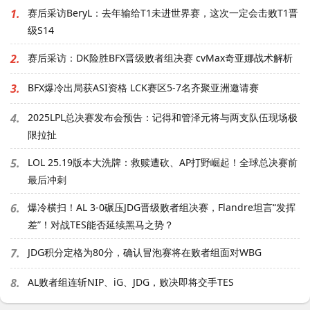
1.
赛后采访BeryL：去年输给T1未进世界赛，这次一定会击败T1晋
级S14
2.
赛后采访：DK险胜BFX晋级败者组决赛 cvMax奇亚娜战术解析
3.
BFX爆冷出局获ASI资格 LCK赛区5-7名齐聚亚洲邀请赛
4.
2025LPL总决赛发布会预告：记得和管泽元将与两支队伍现场极
限拉扯
5.
LOL 25.19版本大洗牌：救赎遭砍、AP打野崛起！全球总决赛前
最后冲刺
6.
爆冷横扫！AL 3-0碾压JDG晋级败者组决赛，Flandre坦言“发挥
差”！对战TES能否延续黑马之势？
7.
JDG积分定格为80分，确认冒泡赛将在败者组面对WBG
8.
AL败者组连斩NIP、iG、JDG，败决即将交手TES