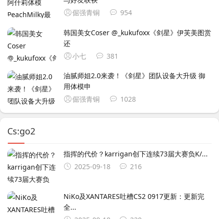
倔强青铜
954
韩国美女Coser ‌@_kukufoxx《剑星》伊芙美图赏
还
小七
381
油腻师姐2.0来袭！《剑星》团队设备大升级 御
用体模申
倔强青铜
1028
Cs:go2
指挥的代价？karrigan创下连续73届大赛负K/...
2025-09-18
216
NiKo及XANTARES吐槽CS2 0917更新：更新完
全...