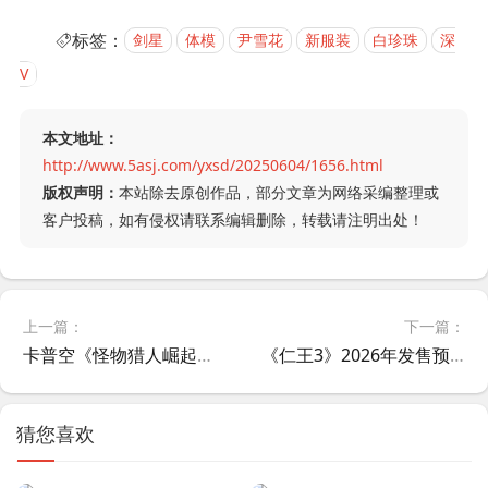
标签：
剑星
体模
尹雪花
新服装
白珍珠
深
V
本文地址：
http://www.5asj.com/yxsd/20250604/1656.html
版权声明：
本站除去原创作品，部分文章为网络采编整理或
客户投稿，如有侵权请联系编辑删除，转载请注明出处！
上一篇：
下一篇：
卡普空《怪物猎人崛起：曙光》销量突破1000万份！系列总销量达1.2亿里程碑
《仁王3》2026年发售预告震撼公布！PS5限时试玩版今日开放 - 通关送正式版装备
猜您喜欢