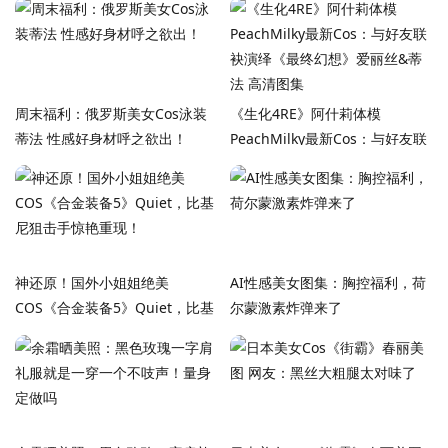
周末福利：俄罗斯美女Cos泳装
《生化4RE》阿什莉体模
蒂法 性感好身材呼之欲出！
PeachMilky最新Cos：与好友联
袂演绎《最终幻想》爱丽丝&蒂
法 高清图集
神还原！国外小姐姐绝美
AI性感美女图集：胸控福利，荷
COS《合金装备5》Quiet，比基
尔蒙激素炸弹来了
尼狙击手惊艳重现！