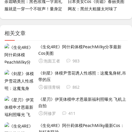
余霜晒美照：黑色玫瑰一字肩礼
日本美女Cos《街霸》春丽美图
服就是一穿一个不吱声！量身定
网友：黑丝大粗腿太对味了
做吗
相关文章
《生化4RE》阿什莉体模PeachMilky分享最新
Cos美图
泡面王者
983
《剑星》体模尹雪花诱人性感照：这魔鬼身材,吊
带的压
倔强青铜
862
《星刃》伊芙体模申才恩最新福利照曝光 飞机上
自拍
阿修罗
411
《生化4RE》阿什莉体模PeachMilky最新Cos：
与好友联袂